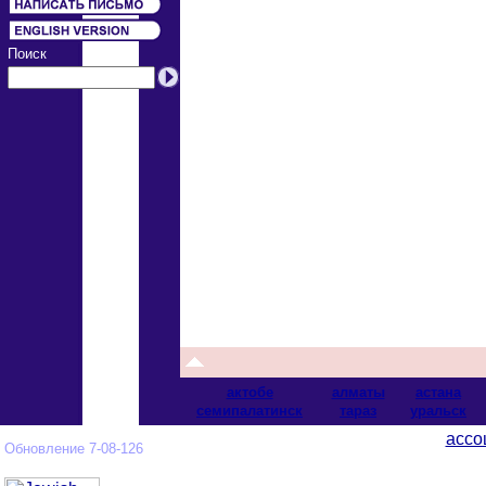
Поиск
актобе
алматы
астана
cемипалатинск
тараз
уральск
ассо
Обновление 7-08-126