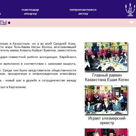
ТЫ
лько в Казахстане, но и во всей Средней Азии.
сти мэра Тель-Авива Натан Волош, возглавлявший
титель акима Алматы Кайрат Букенов, заместитель
даря совместной работе ассоциации, Еврейского
е выполнено в соответствии с законами кашрута.
й. Среди них были представители общественности
римую, праздничную и непринужденную атмосферу
Главный раввин
Казахстана Ешая Коген
а - новый шаг в дружбе и сотрудничестве между
зал в Каргалинке.
Играет клезмерский
оркестр