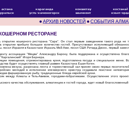
АРХИВ НОВОСТЕЙ
СОБЫТИЯ АЛМА
 КОШЕРНОМ РЕСТОРАНЕ
открытие кошерного ресторана "Сара". Он стал первым заведением такого рода не то
 на открытие прибыло большое количество гостей. Присутствовал исполняющий обязанно
, посол Израиля в Казахстане Исраэль Мей-Ами, посол США Ричард Джонс, первый замес
нту ассоциации "Мицва" Александру Барону, была поддержана и осуществлена благо
 "Каргалинский" Игоря Бернера.
ции помещения, отремонтирована кухня, подготовлена посуда и специальное меню. Вс
дства будет осуществлять главный раввин Казахстана Ешая Коген.
новлена мезуза, разрезана лента и торжественный зал принял своих первых посетителе
врейских мелодий в исполнении клезмерского оркестра создавали поистине неповто
тведав фаршированную рыбу, традиционные блюда еврейской кухни.
ях между Алматы и Тель-Авивом, городами-побратимами. Осуществление этого проект
сокого качества обслуживания, алматинцев и гостей города, ждет новый благословенный 