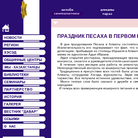
ПРАЗДНИК ПЕСАХА В ПЕРВОМ
В дни празднования Песаха в Алматы состоялось 
Исключительность его подчеркивает тот факт, что
делегацию, прибывшую из столицы Израиля в Алматы
акима по идеологии Адыл Ибраев.
Идея открытия ресторана, принадлежащая президе
конгресса, синагоги и руководителя отеля-санатория
В течение трех месяцев шла работа по реконструк
Непосредственный контроль за кошерностью произво
Традиционно в присутствии всех гостей была уста
Алматы, сотрудники Хэсэда, журналисты. Звуки е
торжества. Все получили истинное удовольствие, о
Много теплых слов было сказано о дружбе и связ
народами.
И теперь всех приверженцев кошерного питания и вы