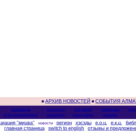
АРХИВ НОВОСТЕЙ
СОБЫТИЯ АЛМА
караганда
кокшетау
костанай
павлодар
пет
усть-каменогорск
шымкент
кзыл-орда
атырау
циация "мицва"
регион
хэсэды
е.о.ц.
е.к.ц.
библ
новости
главная страница
switch to english
отзывы и предложен