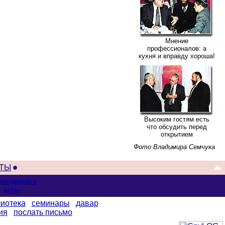
Мнение
профессионалов: а
кухня и вправду хороша!
Высоким гостям есть
что обсудить перед
открытием
Фото Владимира Семчука
ТЫ
ропавловск
актау
иотека
семинары
давар
ия
послать письмо