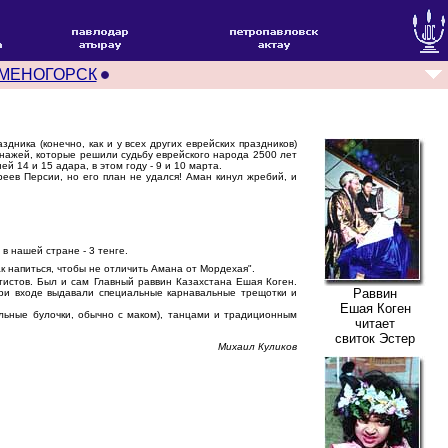
АМЕНОГОРСК
ника (конечно, как и у всех других еврейских праздников)
нажей, которые решили судьбу еврейского народа 2500 лет
 14 и 15 адара, в этом году - 9 и 10 марта.
еев Персии, но его план не удался! Аман кинул жребий, и
 нашей стране - 3 тенге.
к напиться, чтобы не отличить Амана от Мордехая".
истов. Был и сам Главный раввин Казахстана Ешая Коген.
Раввин
При входе выдавали специальные карнавальные трещотки и
Ешая Коген
льные булочки, обычно с маком), танцами и традиционным
читает
свиток Эстер
Михаил Куликов