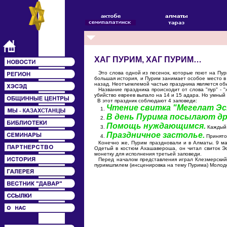
ХАГ ПУРИМ, ХАГ ПУРИМ…
Это слова одной из песенок, которые поют на Пурим
большая история, и Пурим занимает особое место в
назад. Неотъемлемой частью праздника является обил
Название праздника происходит от слова "пур" - 
убийство евреев выпало на 14 и 15 адара. Но умный
В этот праздник соблюдают 4 заповеди:
Чтение свитка "Мегелат Эс
1.
В день Пурима посылают дру
2.
Помощь нуждающимся.
3.
Каждый 
Праздничное застолье.
4.
Принято 
Конечно же, Пурим праздновали и в Алматы. 9 мар
Одетый в костюм Ахашавероша, он читал свиток Эс
монетку для исполнения третьей заповеди.
Перед началом представления играл Клезмерский о
пуримшпилем (инсценировка на тему Пурима) Молод