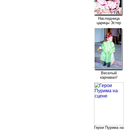
Наследница
царицы Эстер
Веселый
карнавал!
Герои Пурима на