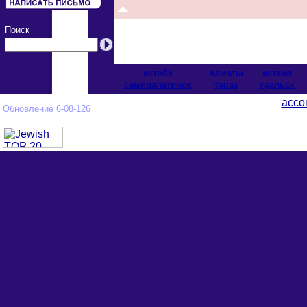
Поиск
актобе
алматы
астана
cемипалатинск
тараз
уральск
ассо
Обновление 6-08-126