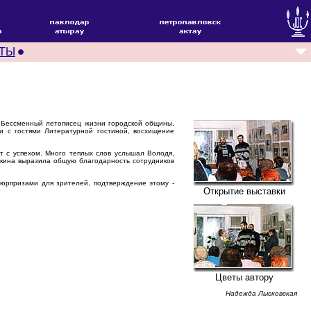
ТЫ
 Бессменный летописец жизни городской общины,
и с гостями Литературной гостиной, восхищение
т с успехом. Много теплых слов услышал Володя,
якина выразила общую благодарность сотрудников
юрпризами для зрителей, подтверждение этому -
Открытие выставки
Цветы автору
Надежда Лысковская