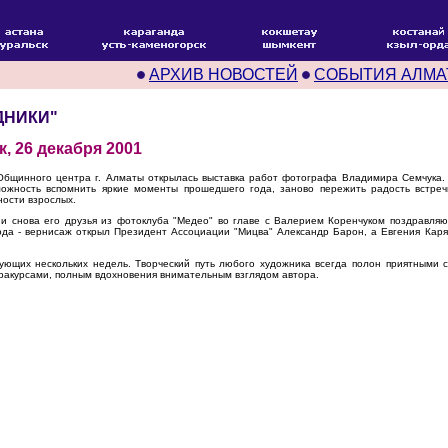
АРХИВ НОВОСТЕЙ
СОБЫТИЯ АЛМА
ДНИКИ"
 26 декабря 2001
Общинного центра г. Алматы открылась выставка работ фотографа Владимира Семчука.
ожность вспомнить яркие моменты прошедшего года, заново пережить радость встреч
ности взрослых.
и снова его друзья из фотоклуба "Медео" во главе с Валерием Коренчуком поздравляю
ода - вернисаж открыл Президент Ассоциации "Мицва" Александр Барон, а Евгения Кар
ющих нескольких недель. Творческий путь любого художника всегда полон приятными с
ракурсами, полным вдохновения внимательным взглядом автора.