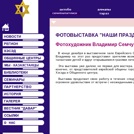
ФОТОВЫСТАВКА "НАШИ ПРАЗ
Фотохудожник Владимир Семчук,
В конце декабря в выставочном зале Еврейского 
Владимир на этот раз предоставил зрителям возм
талантами детей и вдруг открывшимися гранями лич
Эта выставка уже далеко не первая для мастера, 
конечно, от представителей еврейской общины гор
Хэсэда и Общинного центра.
Выставка продолжит свою работу в течение следу
огромное удовольствие от встречи с неожиданными 