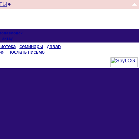
ТЫ
ропавловск
актау
иотека
семинары
давар
ия
послать письмо