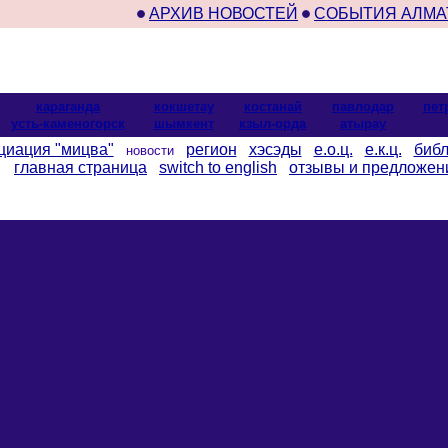
АРХИВ НОВОСТЕЙ
СОБЫТИЯ АЛМА
караганда
кокшетау
костанай
павлодар
пет
усть-каменогорск
шымкент
кзыл-орда
атырау
циация "мицва"
регион
хэсэды
е.о.ц.
е.к.ц.
библ
новости
главная страница
switch to english
отзывы и предложен