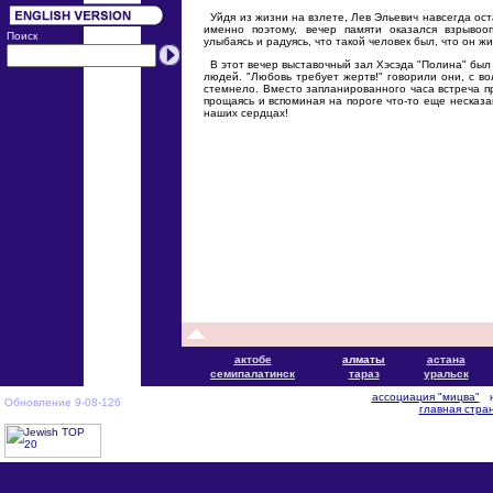
Уйдя из жизни на взлете, Лев Эльевич навсегда ос
именно поэтому, вечер памяти оказался взрыво
Поиск
улыбаясь и радуясь, что такой человек был, что он ж
В этот вечер выставочный зал Хэсэда "Полина" был 
людей. "Любовь требует жертв!" говорили они, с во
стемнело. Вместо запланированного часа встреча п
прощаясь и вспоминая на пороге что-то еще несказа
наших сердцах!
актобе
алматы
астана
cемипалатинск
тараз
уральск
ассоциация "мицва"
н
Обновление 9-08-126
главная стра