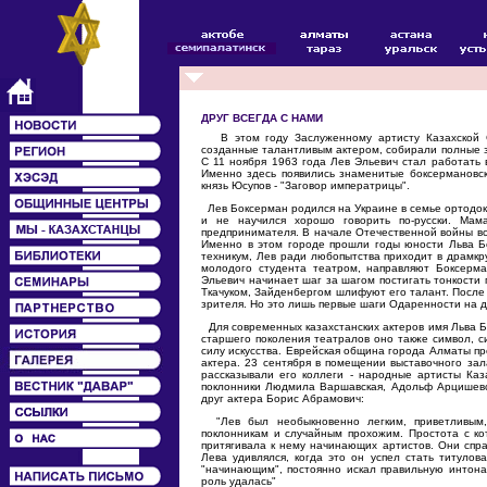
ДРУГ ВСЕГДА С НАМИ
В этом году Заслуженному артисту Казахской С
созданные талантливым актером, собирали полные з
С 11 ноября 1963 года Лев Эльевич стал работать
Именно здесь появились знаменитые боксермановск
князь Юсупов - "Заговор императрицы".
Лев Боксерман родился на Украине в семье ортодок
и не научился хорошо говорить по-русски. Ма
предпринимателя. В начале Отечественной войны вс
Именно в этом городе прошли годы юности Льва Бо
техникум, Лев ради любопытства приходит в драмкру
молодого студента театром, направляют Боксерма
Эльевич начинает шаг за шагом постигать тонкости
Ткачуком, Зайденбергом шлифуют его талант. После
зрителя. Но это лишь первые шаги Одаренности на д
Для современных казахстанских актеров имя Льва Б
старшего поколения театралов оно также символ, с
силу искусства. Еврейская община города Алматы п
актера. 23 сентября в помещении выставочного за
рассказывали его коллеги - народные артисты Ка
поклонники Людмила Варшавская, Адольф Арцишевск
друг актера Борис Абрамович:
"Лев был необыкновенно легким, приветливым, 
поклонникам и случайным прохожим. Простота с к
притягивала к нему начинающих артистов. Они спра
Лева удивлялся, когда это он успел стать титулов
"начинающим", постоянно искал правильную интона
роль удалась"