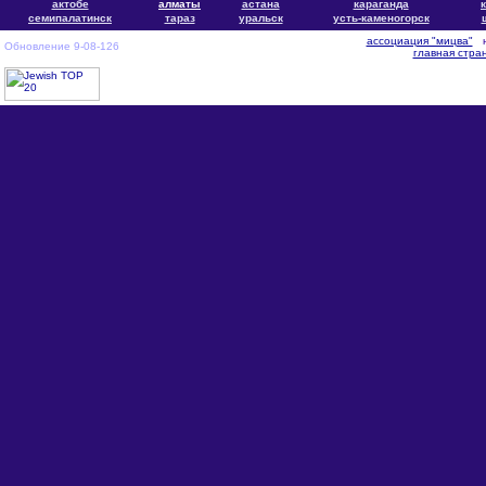
актобе
алматы
астана
караганда
cемипалатинск
тараз
уральск
усть-каменогорск
ассоциация "мицва"
н
Обновление 9-08-126
главная стра