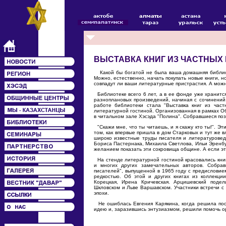
ВЫСТАВКА КНИГ ИЗ ЧАСТНЫХ
Какой бы богатой не была ваша домашняя библиоте
Можно, естественно, начать покупать новые книги, н
совпадут ли ваши литературные пристрастия. А можн
Библиотеке всего 6 лет, а в ее фонде уже хранитс
разноплановых произведений, начиная с сочинений
работе библиотеки стала "Выставка книг из час
литературной гостиной. Организованная в рамках О
в читальном зале Хэсэда "Полина". Собравшиеся по
"Скажи мне, что ты читаешь, и я скажу кто ты!". Э
том, как впервые пришла в дом Старковых и тут же 
широко известные труды писателя и литературовед
Бориса Пастернака, Михаила Светлова, Ильи Эренбу
желанием показать эти сокровища общине. А если эта
На стенде литературной гостиной красовались кни
и многих других замечательных авторов. Собрав
писателей", выпущенной в 1965 году с предисловие
редкостью. Об этой и других книгах из коллекц
Корецкая, Ирена Кричевская. Арцишевский поде
Шкловском и Льве Варшавском. Участники встречи с
эпохи.
Не ошиблась Евгения Карякина, когда решила посвя
идею и, заразившись энтузиазмом, решили помочь о