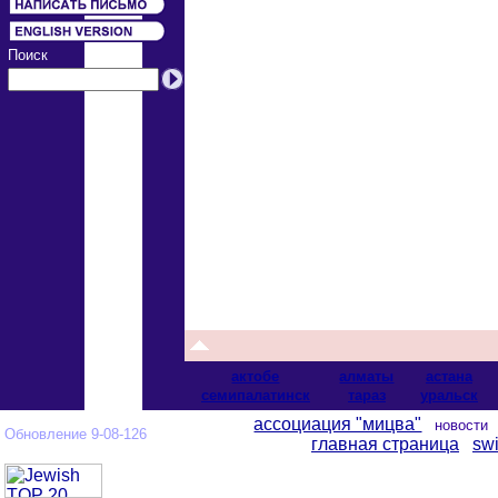
Поиск
актобе
алматы
астана
cемипалатинск
тараз
уральск
ассоциация "мицва"
новост
Обновление 9-08-126
главная страница
swi