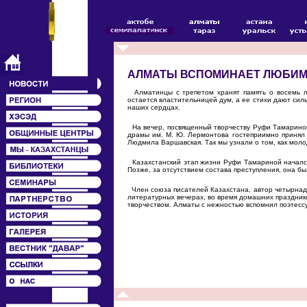
АЛМАТЫ ВСПОМИНАЕТ ЛЮБИ
Алматинцы с трепетом хранят память о восемь л
остается властительницей дум, а ее стихи дают си
наших сердцах.
На вечер, посвященный творчеству Руфи Тамариной,
драмы им. М. Ю. Лермонтова гостеприимно принял 
Людмила Варшавская. Так мы узнали о том, как моло
Казахстанский этап жизни Руфи Тамариной начался 
Позже, за отсутствием состава преступления, она б
Член союза писателей Казахстана, автор четырнадца
литературных вечерах, во время домашних празднико
творчеством. Алматы с нежностью вспомнил поэтессу