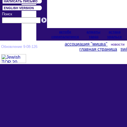
Поиск
актобе
алматы
астана
cемипалатинск
тараз
уральск
ассоциация "мицва"
новост
Обновление 9-08-126
главная страница
swi