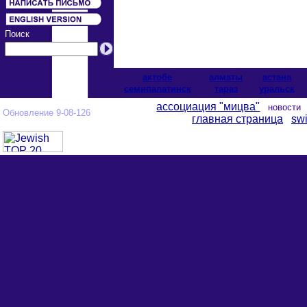
Поиск
актобе
алматы
астана
cемипалатинск
тараз
уральск
ассоциация "мицва"
новост
Обновление 9-08-126
главная страница
swi