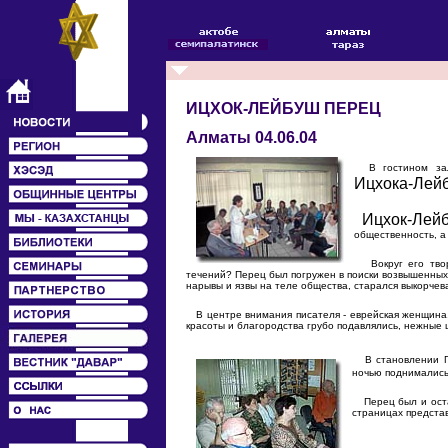
ИЦХОК-ЛЕЙБУШ ПЕРЕЦ
Алматы 04.06.04
В гостином зал
Ицхока-Лей
Ицхок-Лей
общественность, а
Вокруг его творч
течений? Перец был погружен в поиски возвышенных
нарывы и язвы на теле общества, старался выкорчев
В центре внимания писателя - еврейская женщина.
красоты и благородства грубо подавлялись, нежные 
В становлении Пер
ночью поднимались
Перец был и остае
страницах представ