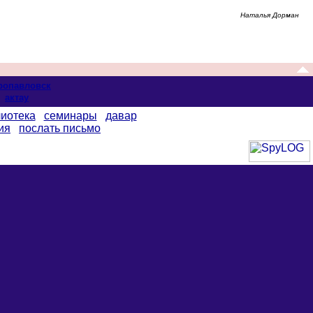
Наталья Дорман
ропавловск
актау
иотека
семинары
давар
ия
послать письмо