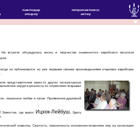
. На встрече обсуждалась жизнь и творчество знаменитого еврейского писателя
оров.
 нигде не публиковался, но уже первыми своими произведениями очаровал еврейскую
.
ли представителем каких-то других литературных
скальпелем хирурга-реалиста он неумолимо вскрывал
ное, лишенное любви и ласки. Проявления душевной
и
Ицхок-Лейбуш.
Замостье, где вырос
Здесь
х.
гической новеллы. Сжатость, лаконичность изложения позволяли ему на нескольких