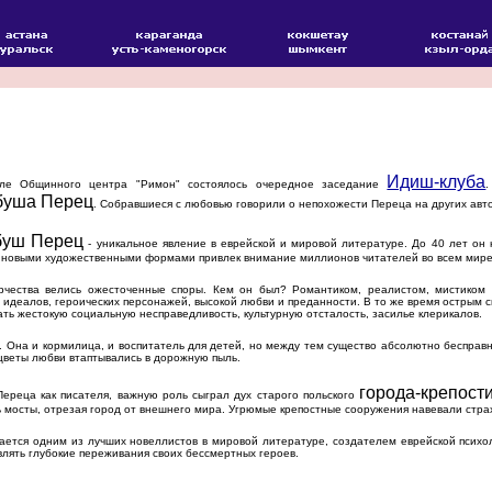
Идиш-клуба
е Общинного центра "Римон" состоялось очередное заседание
буша Перец
. Собравшиеся с любовью говорили о непохожести Переца на других авт
буш Перец
- уникальное явление в еврейской и мировой литературе. До 40 лет он
 новыми художественными формами привлек внимание миллионов читателей во всем мире
ества велись ожесточенные споры. Кем он был? Романтиком, реалистом, мистиком и
 идеалов, героических персонажей, высокой любви и преданности. В то же время острым 
ать жестокую социальную несправедливость, культурную отсталость, засилье клерикалов.
 Она и кормилица, и воспитатель для детей, но между тем существо абсолютно бесправ
цветы любви втаптывались в дорожную пыль.
города-крепост
еца как писателя, важную роль сыграл дух старого польского
 мосты, отрезая город от внешнего мира. Угрюмые крепостные сооружения навевали стра
тся одним из лучших новеллистов в мировой литературе, создателем еврейской психоло
лять глубокие переживания своих бессмертных героев.