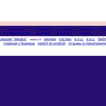
караганда
кокшетау
костанай
павлодар
пет
усть-каменогорск
шымкент
кзыл-орда
атырау
циация "мицва"
регион
хэсэды
е.о.ц.
е.к.ц.
библ
новости
главная страница
switch to english
отзывы и предложен