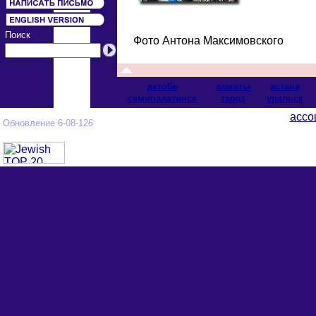
Поиск
Фото Антона Максимовского
актобе
алматы
астана
cемипалатинск
тараз
уральск
ассо
Обновление 6-08-126