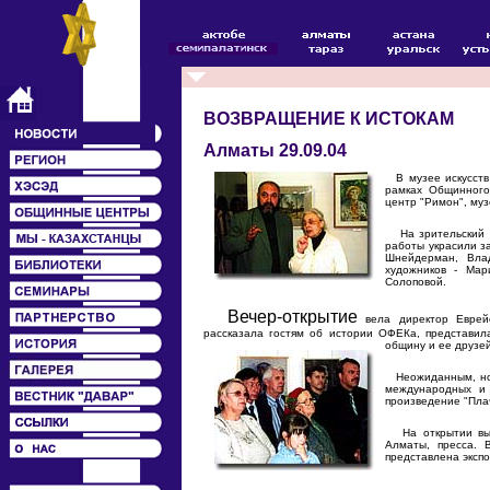
ВОЗВРАЩЕНИЕ К ИСТОКАМ
Алматы 29.09.04
В музее искусств 
рамках Общинного
центр "Римон", муз
На зрительский су
работы украсили з
Шнейдерман, Вла
художников - Мар
Солоповой.
Вечер-открытие
вела директор Еврейс
рассказала гостям об истории ОФЕКа, представила
общину и ее друзей
Неожиданным, но о
международных и 
произведение "Пла
На открытии выст
Алматы, пресса. 
представлена экспо