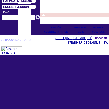
Поиск
актобе
алматы
астана
cемипалатинск
тараз
уральск
ассоциация "мицва"
новост
Обновление 7-08-126
главная страница
swi