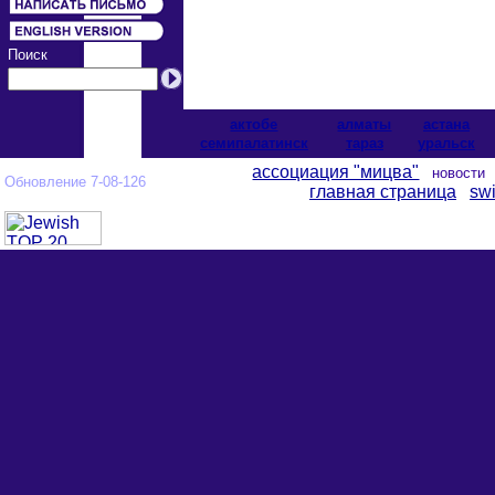
Поиск
актобе
алматы
астана
cемипалатинск
тараз
уральск
ассоциация "мицва"
новост
Обновление 7-08-126
главная страница
swi