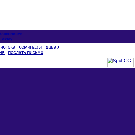
ропавловск
актау
иотека
семинары
давар
ия
послать письмо