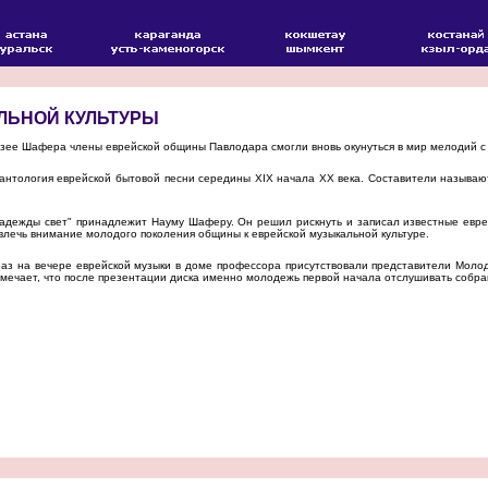
ЛЬНОЙ КУЛЬТУРЫ
зее Шафера члены еврейской общины Павлодара смогли вновь окунуться в мир мелодий с 
антология еврейской бытовой песни середины XIX начала XX века. Составители называют
дежды свет" принадлежит Науму Шаферу. Он решил рискнуть и записал известные еврей
влечь внимание молодого поколения общины к еврейской музыкальной культуре.
аз на вечере еврейской музыки в доме профессора присутствовали представители Молод
мечает, что после презентации диска именно молодежь первой начала отслушивать собр