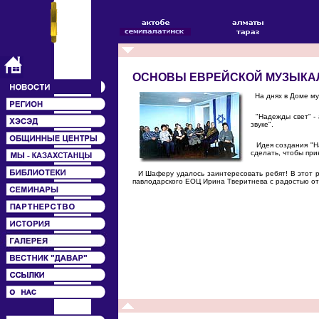
ОСНОВЫ ЕВРЕЙСКОЙ МУЗЫКА
На днях в Доме му
"Надежды свет" - 
звуке".
Идея создания "На
сделать, чтобы при
И Шаферу удалось заинтересовать ребят! В этот р
павлодарского ЕОЦ Ирина Тверитнева с радостью от