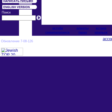
Поиск
актобе
алматы
астана
cемипалатинск
тараз
уральск
ассо
Обновление 7-08-126