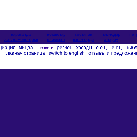
караганда
кокшетау
костанай
павлодар
пет
усть-каменогорск
шымкент
кзыл-орда
атырау
циация "мицва"
регион
хэсэды
е.о.ц.
е.к.ц.
библ
новости
главная страница
switch to english
отзывы и предложен