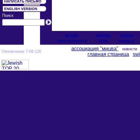
Поиск
актобе
алматы
астана
cемипалатинск
тараз
уральск
ассоциация "мицва"
новост
Обновление 7-08-126
главная страница
swi