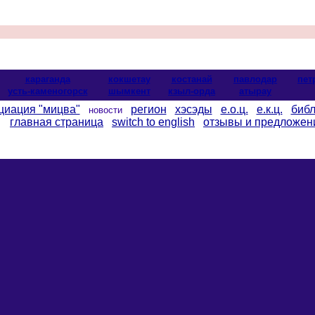
караганда
кокшетау
костанай
павлодар
пет
усть-каменогорск
шымкент
кзыл-орда
атырау
циация "мицва"
регион
хэсэды
е.о.ц.
е.к.ц.
библ
новости
главная страница
switch to english
отзывы и предложен