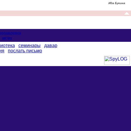
Ида Букина
ропавловск
актау
иотека
семинары
давар
ия
послать письмо