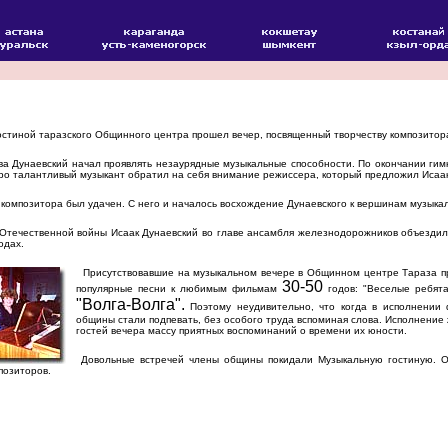
стиной таразского Общинного центра прошел вечер, посвященный творчеству композитора
а Дунаевский начал проявлять незаурядные музыкальные способности. По окончании гимна
оро талантливый музыкант обратил на себя внимание режиссера, который предложил Исааку
омпозитора был удачен. С него и началось восхождение Дунаевского к вершинам музыка
течественной войны Исаак Дунаевский во главе ансамбля железнодорожников объездил вс
одах.
Присутствовавшие на музыкальном вечере в Общинном центре Тараза пр
30-50
популярные песни к любимым фильмам
годов: "Веселые ребята"
"Волга-Волга".
Поэтому неудивительно, что когда в исполнении 
общины стали подпевать, без особого труда вспоминая слова. Исполнение ж
гостей вечера массу приятных воспоминаний о времени их юности.
Довольные встречей члены общины покидали Музыкальную гостиную. О
позиторов.