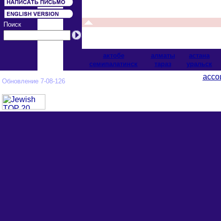
Поиск
актобе
алматы
астана
cемипалатинск
тараз
уральск
ассо
Обновление 7-08-126