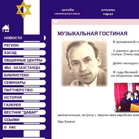
МУЗЫКАЛЬНАЯ ГОСТИНАЯ
В музыкальной го
С раннего детств
театра. Очень ск
Дебют молодого к
В годы Великой О
на оборонных зав
увлекательную, встречу с творчеством еврейских ком
Ида Букина