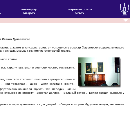
 Исаака Дунаевского.
зии, а затем и консерватории, он устроился в оркестр Харьковского драматического
 написать музыку к одному из спектаклей театра.
льной славы.
ю страну, выступал в воинских частях, госпиталях,
едставители старшего поколения прекрасно помнят
, "Три товарища", "Цирк", "Дети капитана Гранта",
фортепиано начинали звучать эти мелодии, члены
е отрывков из оперетт: "Золотая долина", "Вольный ветер", "Белая акация" вызвало у
рганизаторы провожали их до дверей, обещая в скором будущем новую, не менее