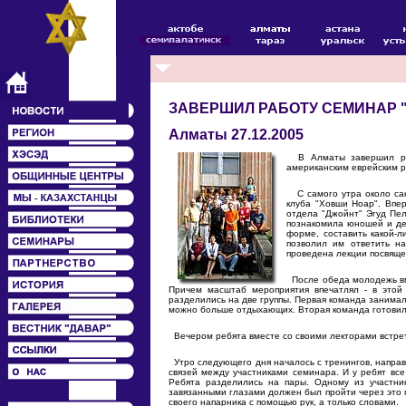
ЗАВЕРШИЛ РАБОТУ СЕМИНАР 
Алматы 27.12.2005
В Алматы завершил рабо
американским еврейским 
С самого утра около сан
клуба "Ховши Ноар". Впер
отдела "Джойнт" Эгуд Пел
познакомила юношей и дев
форме, составить какой-л
позволил им ответить на
проведена лекции посвяще
После обеда молодежь вме
Причем масштаб мероприятия впечатлял - в этой
разделились на две группы. Первая команда занимал
можно больше отдыхающих. Вторая команда готовила
Вечером ребята вместе со своими лекторами встре
Утро следующего дня началось с тренингов, направ
связей между участниками семинара. И у ребят все
Ребята разделились на пары. Одному из участни
завязанными глазами должен был пройти через это 
своего напарника с помощью рук, а только словами.