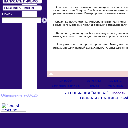
Вечером того же дня молодые люди перешли к самой
зале санатория "Наурыз" собрались клиенты санатор
размещением в зале. Вечер прошел замечательно.
Поиск
Сразу же после окончания мероприятия Уди Пелег 
После чего молодые люди и девушки отпраздновали 
Весь следующий день был посвящен лекциям и пра
команды и подготовили два общинных проекта, посв
Вечером настало время прощания. Молодежь вм
отпраздновали первый день Хануки. Ребята зажгли пе
актобе
алматы
астана
cемипалатинск
тараз
уральск
ассоциация "мицва"
новост
Обновление 7-08-126
главная страница
swi