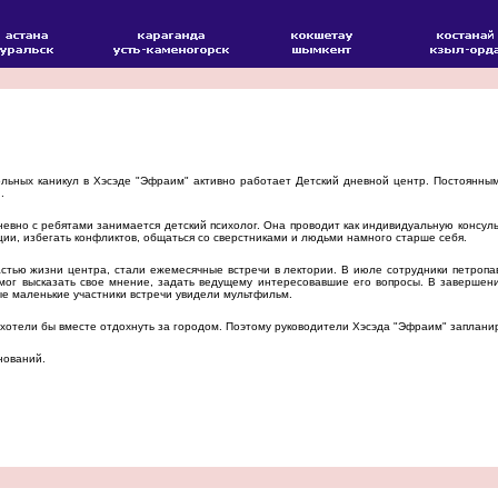
ьных каникул в Хэсэде "Эфраим" активно работает Детский дневной центр. Постоянными
.
вно с ребятами занимается детский психолог. Она проводит как индивидуальную консульт
ии, избегать конфликтов, общаться со сверстниками и людьми намного старше себя.
ью жизни центра, стали ежемесячные встречи в лектории. В июле сотрудники петропа
 мог высказать свое мнение, задать ведущему интересовавшие его вопросы. В заверше
ые маленькие участники встречи увидели мультфильм.
отели бы вместе отдохнуть за городом. Поэтому руководители Хэсэда "Эфраим" запланиро
нований.