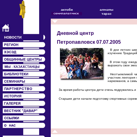
Дневной центр
Петропавловск 07.07.2005
В дни летних школ
изучению Традиций
В этом году ежедне
выражать свои эмоц
Неотъемлимой част
участник лектория
наркоманов, а сам
За время работы центра дети очень подружились и х
Старшие дети начали подготовку спортивных сорев