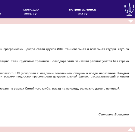
 программами центра стали кружок ИЗО, танцевальная и вокальная студии, клуб по
ацию, так и групповые тренинги. Благодаря этим занятиям ребятат учатся без страха
вловского ЕОЦ говорили с младшим поколением общины о вреде наркотиков. Каждый
нии встречи подростки просмотрели документальный фильм, рассказывающий о жизни
вали, в рамках Семейного клуба, выезд на природу, возможно даже с ночевкой.
Светлана Воевутко