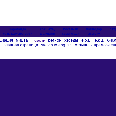
караганда
кокшетау
костанай
павлодар
пет
усть-каменогорск
шымкент
кзыл-орда
атырау
циация "мицва"
регион
хэсэды
е.о.ц.
е.к.ц.
библ
новости
главная страница
switch to english
отзывы и предложен