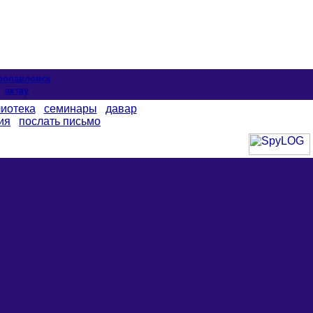
ропавловск
актау
иотека
семинары
давар
ия
послать письмо