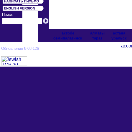
Поиск
актобе
алматы
астана
cемипалатинск
тараз
уральск
ассо
Обновление 8-08-126