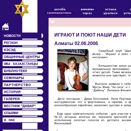
ИГРАЮТ И ПОЮТ НАШИ ДЕТИ
Алматы 02.06.2006
Семейный клуб "Шалом"
вечер - "Играют и поют 
неслучаен:
- Большинство юных шало
музыкальных программах 
отчет детей. Такие вечер
моменты они чувствуют, чт
Вначале заявили о себе 
Муссы Жаяу "Ак сиса" и с
"Дайену". Лилиана Финкел
Дети постарше - Дима Косолапов, Лиля Портман
инструментом: это и фортепиано, и скрипка, и 
разнообразная: еврейских, казахских, русских и зап
Еще одно замечательное событие - для участие 
№10, которые, конечно же, поразили зрителей м
исполнении золотых голосов из детского анса
Васильевой.