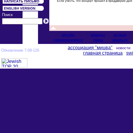
Если учесть, что концерт прошел в преддверии Дня 
Поиск
актобе
алматы
астана
cемипалатинск
тараз
уральск
ассоциация "мицва"
новост
Обновление 7-08-126
главная страница
swi