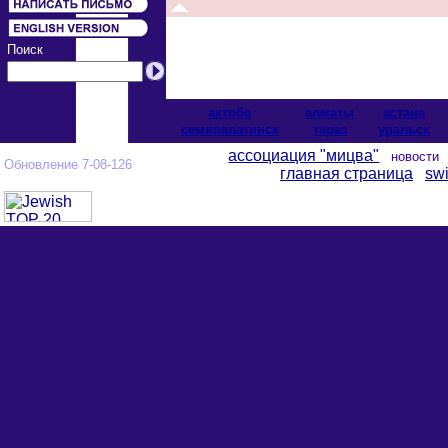
Поиск
актобе
алматы
астана
cемипалатинск
тараз
уральск
ассоциация "мицва"
новост
Обновление 7-08-126
главная страница
swi