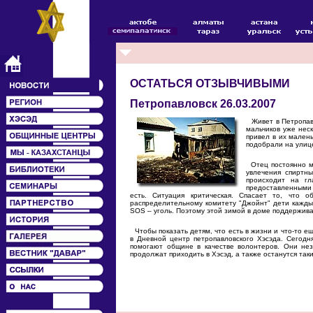
ОСТАТЬСЯ ОТЗЫВЧИВЫМИ
Петропавловск 26.03.2007
Живет в Петропавл
мальчиков уже неск
привел в их мален
подобрали на улиц
Отец постоянно ме
увлечения спиртн
происходит на г
предоставленными
есть. Ситуация критическая. Спасает то, что 
распределительному комитету "Джойнт" дети кажды
SOS – уголь. Поэтому этой зимой в доме поддержива
Чтобы показать детям, что есть в жизни и что-то е
в Дневной центр петропавловского Хэсэда. Сегодн
помогают общине в качестве волонтеров. Они нез
продолжат приходить в Хэсэд, а также останутся та