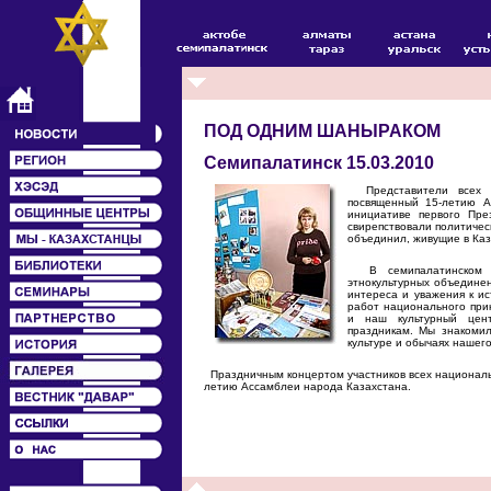
ПОД ОДНИМ ШАНЫРАКОМ
Семипалатинск 15.03.2010
Представители всех де
посвященный 15-летию А
инициативе первого Пре
свирепствовали политичес
объединил, живущие в Каз
В семипалатинском До
этнокультурных объедине
интереса и уважения к и
работ национального прик
и наш культурный цент
праздникам. Мы знакомил
культуре и обычаях нашег
Праздничным концертом участников всех националь
летию Ассамблеи народа Казахстана.