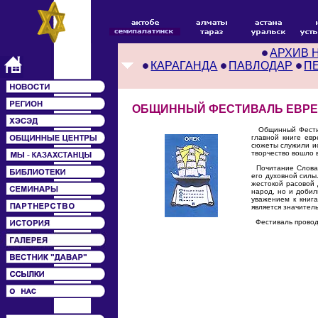
АРХИВ 
КАРАГАНДА
ПАВЛОДАР
П
ОБЩИННЫЙ ФЕСТИВАЛЬ ЕВРЕ
Общинный Фестива
главной книге евр
сюжеты служили ис
творчество вошло 
Почитание Слова, 
его духовной силы
жестокой расовой 
народ, но и добил
уважением к книг
является значител
Фестиваль проводи