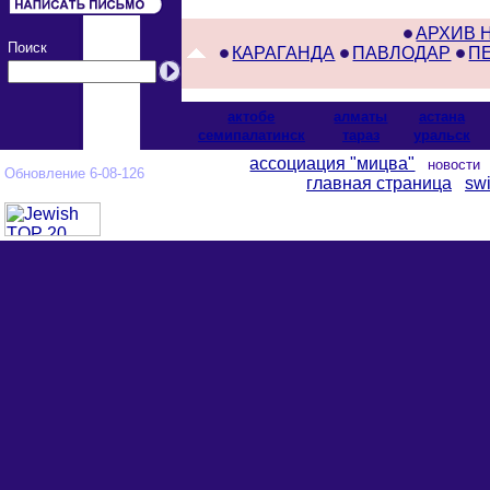
АРХИВ 
Поиск
КАРАГАНДА
ПАВЛОДАР
П
актобе
алматы
астана
cемипалатинск
тараз
уральск
ассоциация "мицва"
новост
Обновление 6-08-126
главная страница
swi