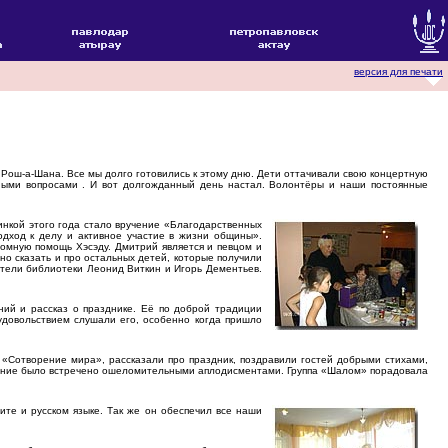
версия для печати
Рош-а-Шана. Все мы долго готовились к этому дню. Дети оттачивали свою концертную
ными вопросами . И вот долгожданный день настал. Волонтёры и наши постоянные
инкой этого года стало вручение «Благодарственных
одход к делу и активное участие в жизни общины».
омную помощь Хэсэду. Дмитрий является и певцом и
жно сказать и про остальных детей, которые получили
тели библиотеки Леонид Виткин и Игорь Дементьев.
ний и рассказ о празднике. Её по доброй традиции
 удовольствием слушали его, особенно когда пришло
«Сотворение мира», рассказали про праздник, поздравили гостей добрыми стихами,
пление было встречено ошеломительными аплодисментами. Группа «Шалом» порадовала
ите и русском языке. Так же он обеспечил все наши