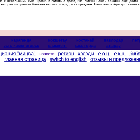
ика с небольшими сувенирами, в память о празднике. Члены нашей общины ещё долго н
, которые по причине болезни не смогли придти на праздник. Наши волонтёры доставили 
караганда
кокшетау
костанай
павлодар
пет
усть-каменогорск
шымкент
кзыл-орда
атырау
циация "мицва"
регион
хэсэды
е.о.ц.
е.к.ц.
библ
новости
главная страница
switch to english
отзывы и предложен