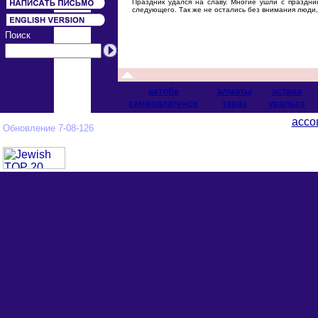
Праздник удался на славу. Многие ушли с праздн
следующего. Так же не остались без внимания люди
Поиск
актобе
алматы
астана
cемипалатинск
тараз
уральск
ассо
Обновление 7-08-126