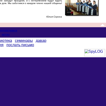
е забудут праздник, и с нетерпением будут ждать
на дом. Мы заботимся о каждом члене нашей общины!
Юлия Сорока
ропавловск
актау
иотека
семинары
давар
ия
послать письмо