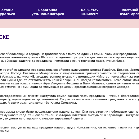
СКЕ
еврейская община города Петропавловска отметила один из самых любимых праздников - 
ировала вокальная группа «Шалом», а администрация Хэсэда занималась организацион
ь в Хэсэде задолго до праздника - помогали в приготовлении праздничных блюд.
м гостей поздравил председатель еврейского культурного центра Рашбиль Евдаев. Изюм
ектора Хэсэда Светланы Макаровской с «выражением признательности за творческий п
 Алмазов, получил «Благодарственное письмо» в номинации «Мистер помогайка» за огр
если нужно где- то отстоять честь нашей общины, он всегда готов помочь. Тоже самое мо
ечены наши повара - волонтёры Людмила Фешина и Валя Иванова, самые активные чита
ыл отмечен в номинации за «помощь в решении организационных вопросов Хэсэда».
лагодарственных писем» наступила самая важная часть праздника - чтение благослове
горь Гурецкий (один из дипломантов). Он рассказал о всех символах праздника и все с
офар. А свечи зажигала волонтёр Клара Семыкина.
перерыва слово было предоставлено нашим детям. Они подготовили небольшую сценку 
 тему нового года, танцевали танец, с которым блестяще выступили в Караганде. Высту
м , их долго не отпускали с импровизированной сцены .
ласили выступить на наш праздник нашего друга Константина, он исполнял песни на ивр
ением.