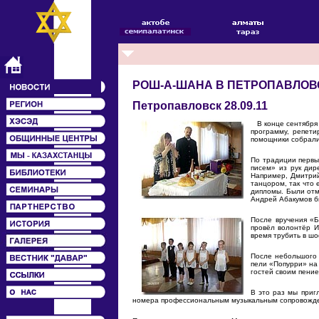
РОШ-А-ШАНА В ПЕТРОПАВЛОВ
Петропавловск 28.09.11
В конце сентября 
программу, репет
помощники собралис
По традиции первы
писем» из рук дир
Например, Дмитрий
танцором, так что 
дипломы. Были отм
Андрей Абакумов б
После вручения «Б
провёл волонтёр И
время трубить в ш
После небольшого 
пели «Попурри» на
гостей своим пение
В это раз мы приг
номера профессиональным музыкальным сопровожд