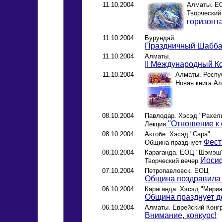
11.10.2004
Алматы. Е
Творческий
горизонта
11.10.2004
Бурундай.
Праздничный Шабба
11.10.2004
Алматы.
II Международный Ко
11.10.2004
Алматы. Респуб
Новая книга А
08.10.2004
Павлодар. Хэсэд "Рахел
"Отношение к 
Лекция
08.10.2004
Актобе. Хэсэд "Сара"
Фест
Община празднует
08.10.2004
Караганда. ЕОЦ "Шэмэш
Иоси
Творческий вечер
07.10.2004
Петропавловск. ЕОЦ
Община поздравила 
06.10.2004
Караганда. Хэсэд "Мири
Община празднует де
06.10.2004
Алматы. Еврейский Конг
Внимание, конкурс!