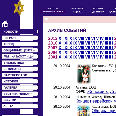
АРХИВ СОБЫТИЙ
2013
XII
XI
X
IX
VIII
VII
VI
V
IV
III
II
I
2010
XII
XI
X
IX
VIII
VII
VI
V
IV
III
II
I
2007
XII
XI
X
IX
VIII
VII
VI
V
IV
III
II
I
2004
XII
XI
X
IX
VIII
VII
VI
V
IV
III
II
I
2001
XII
XI
X
IX
VIII
VII
VI
V
IV
III
II
I
29.10.2004
Костанай. ЕОЦ
Семейный клуб
29.10.2004
Астана. ЕОЦ
Женский клуб 
ОФЕК.
28.10.2004
Шымкент. Хэсэд "Шимон
Концерт еврейской 
28.10.2004
Караганда. ЕО
Община при