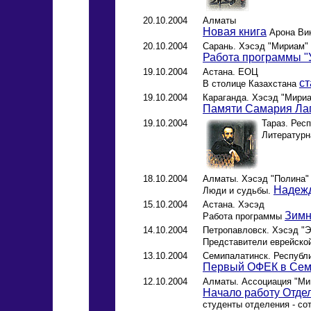
20.10.2004
Алматы
Новая книга
Арона Вин
20.10.2004
Сарань. Хэсэд "Мириам"
Работа программы "
19.10.2004
Астана. ЕОЦ
ст
В столице Казахстана
19.10.2004
Караганда. Хэсэд "Мири
Памяти Самария Ла
19.10.2004
Тараз. Рес
Литературн
18.10.2004
Алматы. Хэсэд "Полина"
Надежд
Люди и судьбы.
15.10.2004
Астана. Хэсэд
Зимн
Работа программы
14.10.2004
Петропавловск. Хэсэд "
Представители еврейско
13.10.2004
Семипалатинск. Республи
Первый ОФЕК в Сем
12.10.2004
Алматы. Ассоциация "Ми
Начало работу Отде
студенты отделения - со