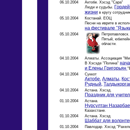
06.10.2004
Актобе. Хэсэд "Сара"
Гордей
Люди и судьбы.
жизни
в кругу сотрудни
05.10.2004
Костанай. ЕОЦ
Песни на иврите в испо
на фестивале "Языки
05.10.2004
Петропавловск.
Пятый, юбилей
области.
04.10.2004
Алматы. Ассоциация "Ми
нача
В Хэсэде "Полина"
и Елены Григорьян
"
04.10.2004
Суккот
Актобе,
Алматы,
Кос
Рудный,
Талдыкорга
04.10.2004
Астана. Хэсэд.
Праздник для учител
01.10.2004
Астана.
Нурсултан Назарбае
Казахстане.
01.10.2004
Астана. Хэсэд
Шаббат для волонте
01.10.2004
Павлодар. Хэсэд "Рахел