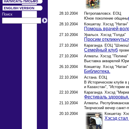
28.10.2004
Петропавловск. ЕОЦ
Поиск
Юное поколение общины
28.10.2004
Кокшетау. Хэсэд "Натан"
Помощь врачей-воло
27.10.2004
Уральск. Хэсэд "Голда"
Просим откликнуться
27.10.2004
Караганда. ЕОЦ "Шэмэш
Семейный клуб
прове
27.10.2004
Алматы. Хэсэд "Полина"
Выставка акварелей Юр
26.10.2004
Кокшетау. Хэсэд "Натан"
Библиотека.
22.10.2004
Астана. ЕОЦ
В Историческом клубе в
и Казахстан", "Истории е
22.10.2004
Караганда. Хэсэд "Мири
Фестиваль здоровья
21.10.2004
Алматы. Республиканская
Творческий вечер санкт-
20.10.2004
Кокшетау. Хэ
Хэсэд стал