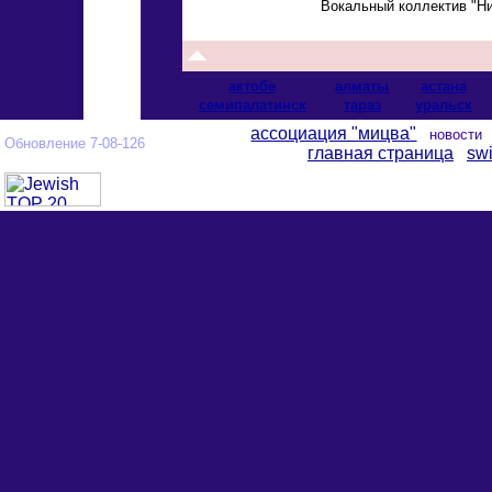
Вокальный коллектив "Н
актобе
алматы
астана
cемипалатинск
тараз
уральск
ассоциация "мицва"
новост
Обновление 7-08-126
главная страница
swi